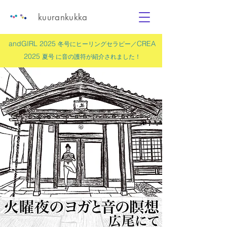
kuurankukka
andGIRL 2025
CREA
冬号にヒーリングセラピー／
2025
夏号 に
音の護符
が紹介されました！