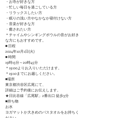
・お寺が好きな方
​・忙しい毎日を過ごしている方
・リラックスしたい方
・眠りの浅い方やなかなか寝付けない方
​・音楽が好きな方
​・癒されたい方
＊チャイムやシンギングボウルの音がお好き
な方にもおすすめです。
■ 日程
2024年10月1日(火)
■ 時間
19時15分～20時45分
＊19:00よりお入りいただけます。
＊19:10までにお越しください。
■場所
東京都渋谷区広尾にて、
詳細はご予約後にお伝えします。
★日比谷線「広尾駅」2番出口 徒歩3分
■持ち物
お水
ヨガマットか大きめのバスタオルをお持ちく
ださい 