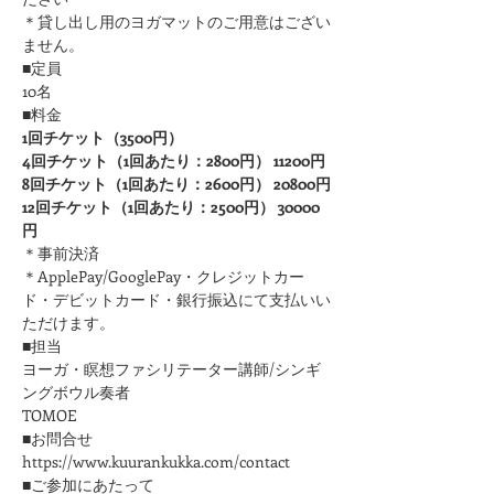
＊貸し出し用のヨガマットのご用意はござい
ません。
■定員
10名
■料金
1回チケット（3500円）
4回チケット（1回あたり：2800円） 11200円
8回チケット（1回あたり：2600円） 20800円
12回チケット（1回あたり：2500円） 30000
円
＊事前決済
＊ApplePay/GooglePay・クレジットカー
ド・デビットカード・銀行振込にて支払いい
ただけます。
■担当
ヨーガ・瞑想ファシリテーター講師/シンギ
ングボウル奏者
TOMOE
■お問合せ
https://www.kuurankukka.com/contact
■ご参加にあたって