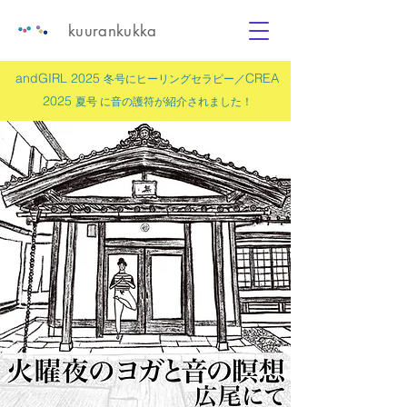
kuurankukka
andGIRL 2025
CREA
冬号にヒーリングセラピー／
2025
夏号 に
音の護符
が紹介されました！