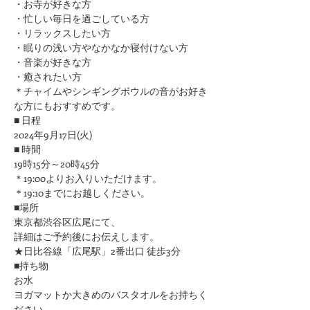
・お寺が好きな方
​・忙しい毎日を過ごしている方
・リラックスしたい方
・眠りの浅い方やなかなか寝付けない方
​・音楽が好きな方
​・癒されたい方
＊チャイムやシンギングボウルの音がお好き
な方にもおすすめです。
■ 日程
2024年9月17日(火)
■ 時間
19時15分～20時45分
＊19:00よりお入りいただけます。
＊19:10までにお越しください。
■場所
東京都渋谷区広尾にて、
詳細はご予約後にお伝えします。
★日比谷線「広尾駅」2番出口 徒歩3分
■持ち物
お水
ヨガマットか大きめのバスタオルをお持ちく
ださい 