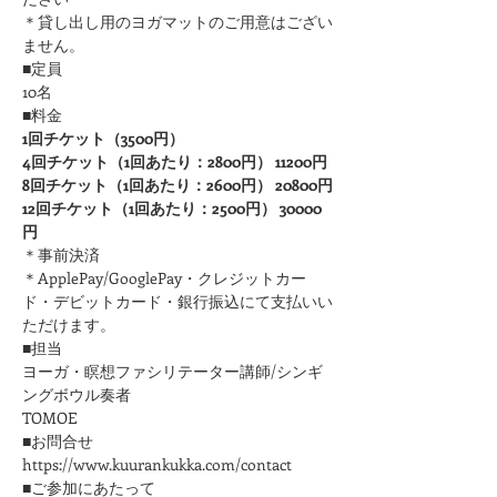
＊貸し出し用のヨガマットのご用意はござい
ません。
■定員
10名
■料金
1回チケット（3500円）
4回チケット（1回あたり：2800円） 11200円
8回チケット（1回あたり：2600円） 20800円
12回チケット（1回あたり：2500円） 30000
円
＊事前決済
＊ApplePay/GooglePay・クレジットカー
ド・デビットカード・銀行振込にて支払いい
ただけます。
■担当
ヨーガ・瞑想ファシリテーター講師/シンギ
ングボウル奏者
TOMOE
■お問合せ
https://www.kuurankukka.com/contact
■ご参加にあたって