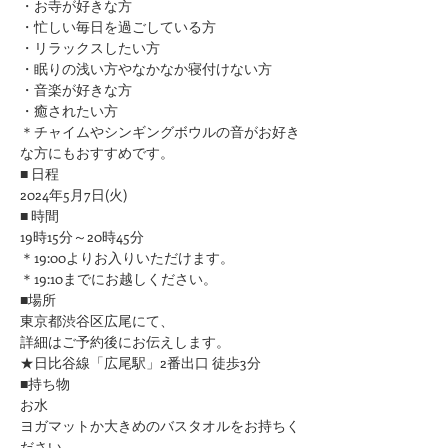
・お寺が好きな方
​・忙しい毎日を過ごしている方
・リラックスしたい方
・眠りの浅い方やなかなか寝付けない方
​・音楽が好きな方
​・癒されたい方
＊チャイムやシンギングボウルの音がお好き
な方にもおすすめです。
■ 日程
2024年5月7日(火)
■ 時間
19時15分～20時45分
＊19:00よりお入りいただけます。
＊19:10までにお越しください。
■場所
東京都渋谷区広尾にて、
詳細はご予約後にお伝えします。
★日比谷線「広尾駅」2番出口 徒歩3分
■持ち物
お水
ヨガマットか大きめのバスタオルをお持ちく
ださい 