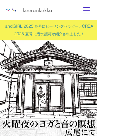
kuurankukka
andGIRL 2025
CREA
冬号にヒーリングセラピー／
2025
夏号 に
音の護符
が紹介されました！