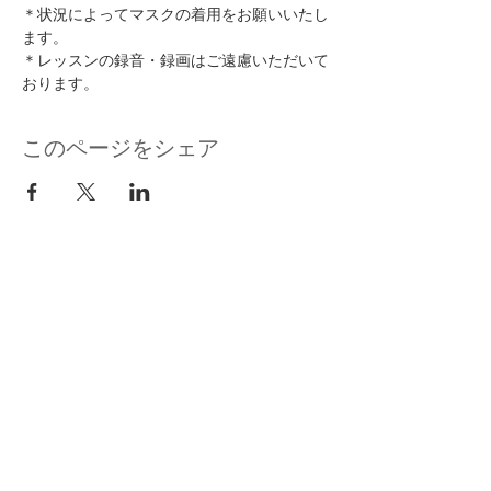
＊状況によってマスクの着用をお願いいたし
ます。
＊レッスンの録音・録画はご遠慮いただいて
おります。
このページをシェア
kuurankukka
＊ヨガ瞑想講師ご依頼・
シンギングボウル演奏・選定・お問合せは
こちらか