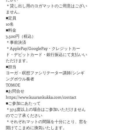
＊貸し出し用のヨガマットのご用意はござい
ません。
■定員
10名
■料金
3,500円（税込）
＊事前決済
＊ApplePay/GooglePay・クレジットカー
ド・デビットカード・銀行振込にて支払いい
ただけます。
■担当
ヨーガ・瞑想ファシリテーター講師/シンギ
ングボウル奏者
TOMOE
■お問合せ
https://www.kuurankukka.com/contact
■ご参加にあたって
＊37.5度以上の場合はご参加いただけません
のでご了承ください
​＊それぞれマットの間隔を十分にとり、窓を
開けてこまめに換気いたします。