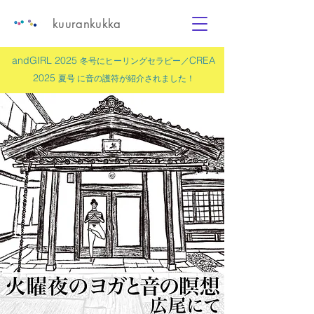
kuurankukka
andGIRL 2025
CREA
冬号にヒーリングセラピー／
2025
夏号 に
音の護符
が紹介されました！