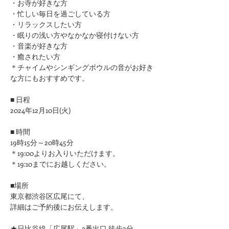
・お寺が好きな方
​・忙しい毎日を過ごしている方
・リラックスしたい方
・眠りの浅い方やなかなか寝付けない方
​・音楽が好きな方
​・癒されたい方
＊チャイムやシンギングボウルの音がお好き
な方にもおすすめです。
■ 日程
2024年12月10日(火)
■ 時間
19時15分～20時45分
＊19:00よりお入りいただけます。
＊19:10までにお越しください。
■場所
東京都渋谷区広尾にて、
詳細はご予約後にお伝えします。
★日比谷線「広尾駅」2番出口 徒歩3分