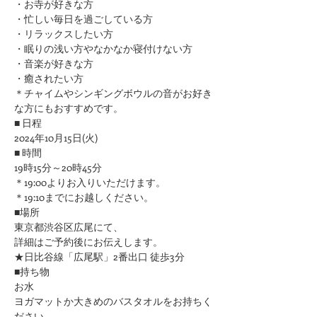
・お寺が好きな方
​・忙しい毎日を過ごしている方
・リラックスしたい方
・眠りの浅い方やなかなか寝付けない方
​・音楽が好きな方
​・癒されたい方
＊チャイムやシンギングボウルの音がお好き
な方にもおすすめです。
■ 日程
2024年10月15日(火)
■ 時間
19時15分～20時45分
＊19:00よりお入りいただけます。
＊19:10までにお越しください。
■場所
東京都渋谷区広尾にて、
詳細はご予約後にお伝えします。
★日比谷線「広尾駅」2番出口 徒歩3分
■持ち物
お水
ヨガマットか大きめのバスタオルをお持ちく
ださい 