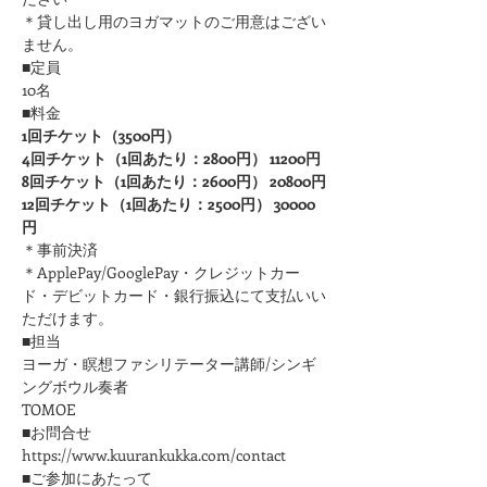
＊貸し出し用のヨガマットのご用意はござい
ません。
■定員
10名
■料金
1回チケット（3500円）
4回チケット（1回あたり：2800円） 11200円
8回チケット（1回あたり：2600円） 20800円
12回チケット（1回あたり：2500円） 30000
円
＊事前決済
＊ApplePay/GooglePay・クレジットカー
ド・デビットカード・銀行振込にて支払いい
ただけます。
■担当
ヨーガ・瞑想ファシリテーター講師/シンギ
ングボウル奏者
TOMOE
■お問合せ
https://www.kuurankukka.com/contact
■ご参加にあたって