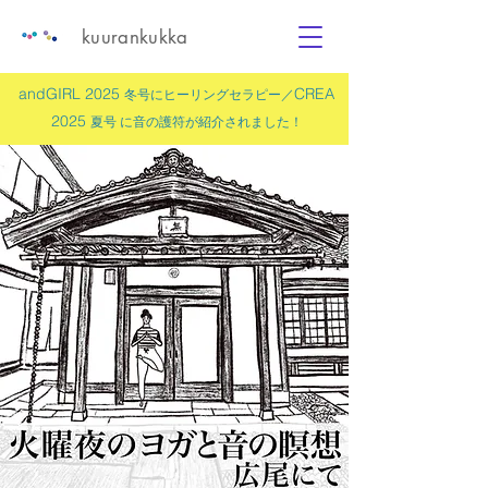
kuurankukka
andGIRL 2025
CREA
冬号にヒーリングセラピー／
2025
夏号 に
音の護符
が紹介されました！