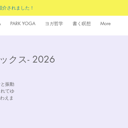
紹介されました！
A
PARK YOGA
ヨガ哲学
書く瞑想
More
ス- 2026
音と振動
まれてゆ
わえま