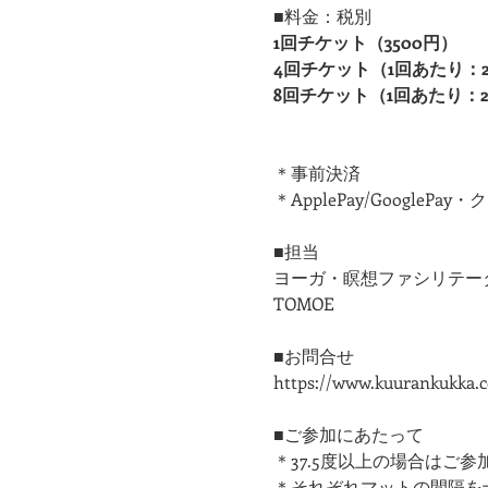
■料金：税別
1回チケット（3500円）
4回チケット（1回あたり：280
8回チケット（1回あたり：26
＊事前決済
＊ApplePay/Goog
■担当
ヨーガ・瞑想ファシリテー
TOMOE
■お問合せ
https://www.kuurankukka.
■ご参加にあたって
＊37.5度以上の場合はご
​＊それぞれマットの間隔