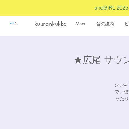
andGIRL 202
kuurankukka
Menu
音の護符
ヒ
★広尾 サウ
シンギ
で、寝
ったり