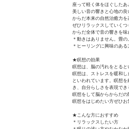
座って軽く体をほぐしたあ
美しい音の響きと心地の良
からだ本来の自然治癒力を
ぜひリラックスしていくつ
からだ全体で音の響きを味
＊動きはありません。畳の
＊ヒーリングに興味のある
★瞑想の効果
瞑想は、脳の汚れをとると
瞑想は、ストレスを暖和し
といわれています。瞑想を
き、自分らしさを表現でき
瞑想をして脳からからだの
瞑想をはじめたい方ぜひお
★こんな方におすすめ
＊リラックスしたい方
＊眠りの浅い方やなかなか