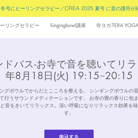
5
CREA 2025
冬号にヒーリングセラピー／
夏号 に
音の護符
が
ーリングセラピー
Singingbowl講座
寺ヨガ-TERA YOG
ンドバス-お寺で音を聴いてリラック
年8月18日(火) 19:15−20:15
ングボウルでからだとこころを整える。 シンギングボウルの
て行うサウンドメディテーションです。 お寺の畳の香りに包
と音をきいてリラックス。深い呼吸になりリラックス効果を味
す。
申込する