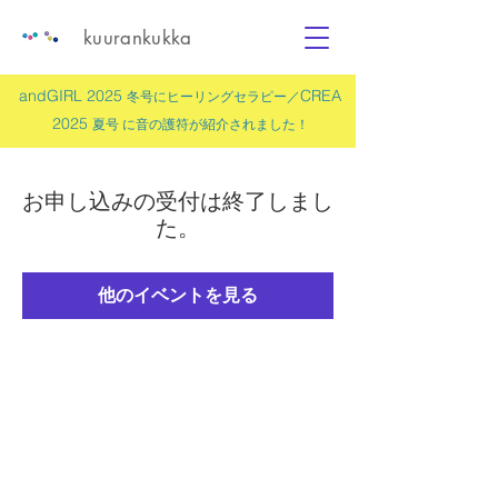
kuurankukka
andGIRL 2025
CREA
冬号にヒーリングセラピー／
2025
夏号 に
音の護符
が紹介されました！
お申し込みの受付は終了しまし
た。
他のイベントを見る