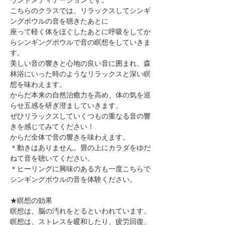
こちらのクラスでは、リラックスしてシンギ
ングボウルの音を聴きたあとに
座って軽く体をほぐしたあとに呼吸をしてか
らシンギングボウルで音の瞑想をしていきま
す。
美しい音の響きと心地の良い音に囲まれ、森
林浴にいった時のようなリラックスと深い瞑
想を味わえます。
からだ本来の自然治癒力を高め、体の気を巡
らせ五感を研ぎ澄ましていきます。
ぜひリラックスしていくつもの重なる音の響
きを感じてみてください！
からだ全体で音の響きを味わえます。
＊動きはありません。畳の上にカラダをゆだ
ねて音を聴いてください。
＊ヒーリングに興味のある方も一度こちらで
シンギングボウルの音を体験ください。
★瞑想の効果
瞑想は、脳の汚れをとるといわれています。
瞑想は、ストレスを暖和したり、疲労回復、