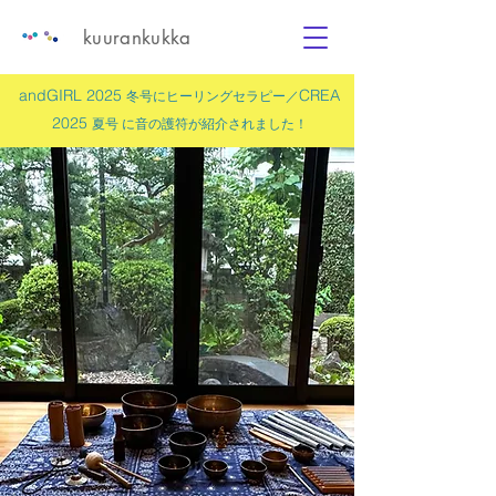
kuurankukka
andGIRL 2025
CREA
冬号にヒーリングセラピー／
2025
夏号 に
音の護符
が紹介されました！