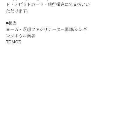
ド・デビットカード・銀行振込にて支払いい
ただけます。
■担当
ヨーガ・瞑想ファシリテーター講師/シンギ
ングボウル奏者
TOMOE
■お問合せ
https://www.kuurankukka.com/contact
■ご参加にあたって
＊37.5度以上の場合はご参加いただけません
のでご了承ください
​＊それぞれマットの間隔を十分にとり、窓を
開けてこまめに換気いたします。
＊状況によってマスクの着用をお願いいたし
ます。
＊レッスンの録音・録画はご遠慮いただいて
おります。