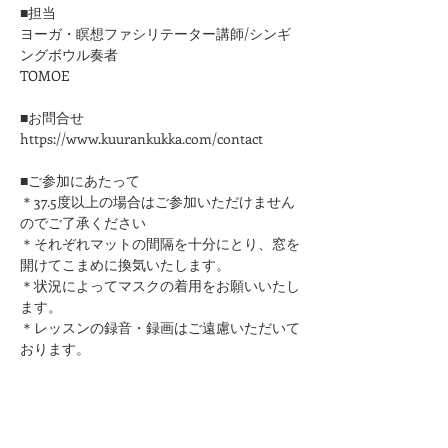
■担当
ヨーガ・瞑想ファシリテーター講師/シンギ
ングボウル奏者
TOMOE
■お問合せ
https://www.kuurankukka.com/contact
■ご参加にあたって
＊37.5度以上の場合はご参加いただけません
のでご了承ください
​＊それぞれマットの間隔を十分にとり、窓を
開けてこまめに換気いたします。
＊状況によってマスクの着用をお願いいたし
ます。
＊レッスンの録音・録画はご遠慮いただいて
おります。
このページをシェア