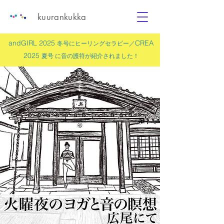
kuurankukka
andGIRL 2025
CREA
冬号にヒーリングセラピー／
2025
夏号 に
音の護符
が紹介されました！