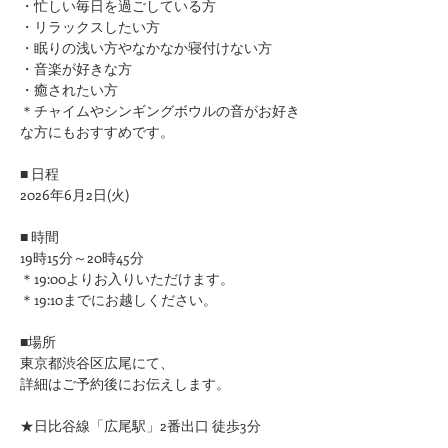
​・忙しい毎日を過ごしている方
・リラックスしたい方
・眠りの浅い方やなかなか寝付けない方
​・音楽が好きな方
​・癒されたい方
＊チャイムやシンギングボウルの音がお好き
な方にもおすすめです。
■ 日程
2026年6月2日(火)
■ 時間
19時15分～20時45分
＊19:00よりお入りいただけます。
＊19:10までにお越しください。
■場所
東京都渋谷区広尾にて、
詳細はご予約後にお伝えします。
★日比谷線「広尾駅」2番出口 徒歩3分