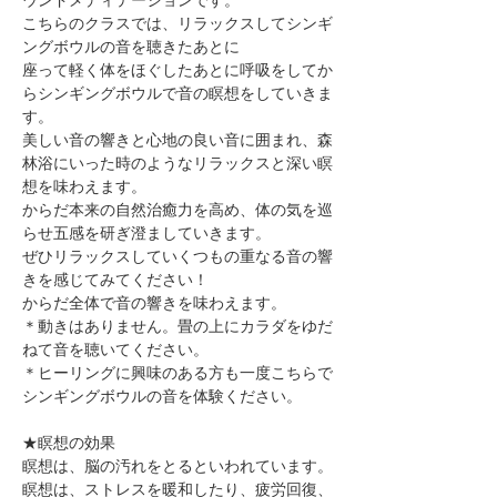
こちらのクラスでは、リラックスしてシンギ
ングボウルの音を聴きたあとに
座って軽く体をほぐしたあとに呼吸をしてか
らシンギングボウルで音の瞑想をしていきま
す。
美しい音の響きと心地の良い音に囲まれ、森
林浴にいった時のようなリラックスと深い瞑
想を味わえます。
からだ本来の自然治癒力を高め、体の気を巡
らせ五感を研ぎ澄ましていきます。
ぜひリラックスしていくつもの重なる音の響
きを感じてみてください！
からだ全体で音の響きを味わえます。
＊動きはありません。畳の上にカラダをゆだ
ねて音を聴いてください。
＊ヒーリングに興味のある方も一度こちらで
シンギングボウルの音を体験ください。
★瞑想の効果
瞑想は、脳の汚れをとるといわれています。
瞑想は、ストレスを暖和したり、疲労回復、