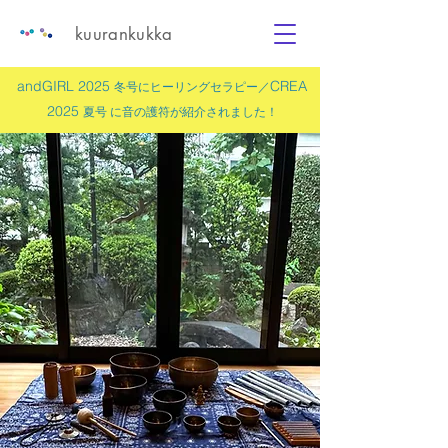
kuurankukka
andGIRL 2025
CREA
冬号にヒーリングセラピー／
2025
夏号 に
音の護符
が紹介されました！