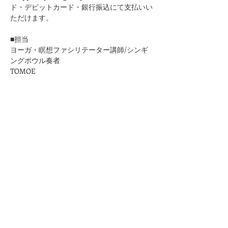
ド・デビットカード・銀行振込にて支払いい
ただけます。
■担当
ヨーガ・瞑想ファシリテーター講師/シンギ
ングボウル奏者
TOMOE
■お問合せ
https://www.kuurankukka.com/contact
■ご参加にあたって
＊37.5度以上の場合はご参加いただけません
のでご了承ください
​＊それぞれマットの間隔を十分にとり、窓を
開けてこまめに換気いたします。
＊状況によってマスクの着用をお願いいたし
ます。
＊レッスンの録音・録画はご遠慮いただいて
おります。