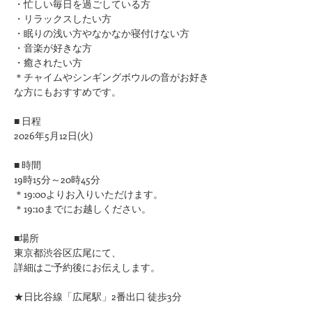
​・忙しい毎日を過ごしている方
・リラックスしたい方
・眠りの浅い方やなかなか寝付けない方
​・音楽が好きな方
​・癒されたい方
＊チャイムやシンギングボウルの音がお好き
な方にもおすすめです。
■ 日程
2026年5月12日(火)
■ 時間
19時15分～20時45分
＊19:00よりお入りいただけます。
＊19:10までにお越しください。
■場所
東京都渋谷区広尾にて、
詳細はご予約後にお伝えします。
★日比谷線「広尾駅」2番出口 徒歩3分