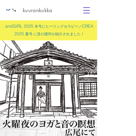
kuurankukka
andGIRL 2025
CREA
冬号にヒーリングセラピー／
2025
夏号 に
音の護符
が紹介されました！