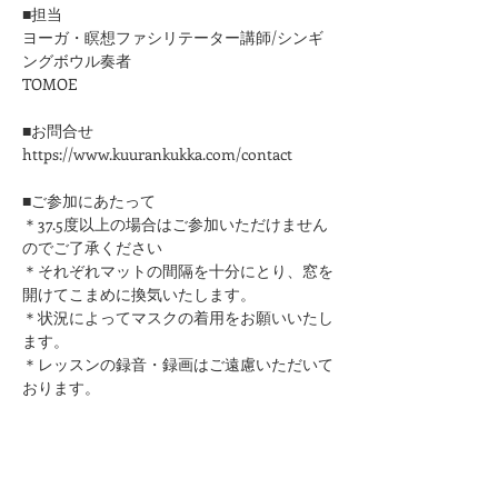
■担当
ヨーガ・瞑想ファシリテーター講師/シンギ
ングボウル奏者
TOMOE
■お問合せ
https://www.kuurankukka.com/contact
■ご参加にあたって
＊37.5度以上の場合はご参加いただけません
のでご了承ください
​＊それぞれマットの間隔を十分にとり、窓を
開けてこまめに換気いたします。
＊状況によってマスクの着用をお願いいたし
ます。
＊レッスンの録音・録画はご遠慮いただいて
おります。
このページをシェア