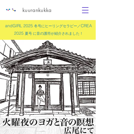
kuurankukka
andGIRL 2025
CREA
冬号にヒーリングセラピー／
2025
夏号 に
音の護符
が紹介されました！