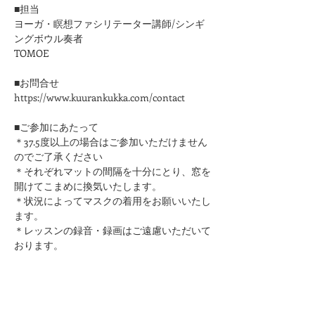
■担当
ヨーガ・瞑想ファシリテーター講師/シンギ
ングボウル奏者
TOMOE
■お問合せ
https://www.kuurankukka.com/contact
■ご参加にあたって
＊37.5度以上の場合はご参加いただけません
のでご了承ください
​＊それぞれマットの間隔を十分にとり、窓を
開けてこまめに換気いたします。
＊状況によってマスクの着用をお願いいたし
ます。
＊レッスンの録音・録画はご遠慮いただいて
おります。
このページをシェア