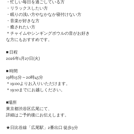
​・忙しい毎日を過ごしている方
・リラックスしたい方
・眠りの浅い方やなかなか寝付けない方
​・音楽が好きな方
​・癒されたい方
＊チャイムやシンギングボウルの音がお好き
な方にもおすすめです。
■ 日程
2026年1月27日(火)
■ 時間
19時15分～20時45分
＊19:00よりお入りいただけます。
＊19:10までにお越しください。
■場所
東京都渋谷区広尾にて、
詳細はご予約後にお伝えします。
★日比谷線「広尾駅」2番出口 徒歩3分