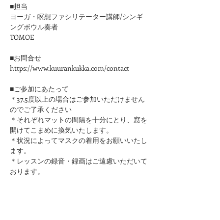
■担当
ヨーガ・瞑想ファシリテーター講師/シンギ
ングボウル奏者
TOMOE
■お問合せ
https://www.kuurankukka.com/contact
■ご参加にあたって
＊37.5度以上の場合はご参加いただけません
のでご了承ください
​＊それぞれマットの間隔を十分にとり、窓を
開けてこまめに換気いたします。
＊状況によってマスクの着用をお願いいたし
ます。
＊レッスンの録音・録画はご遠慮いただいて
おります。
このページをシェア