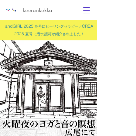
kuurankukka
andGIRL 2025
CREA
冬号にヒーリングセラピー／
2025
夏号 に
音の護符
が紹介されました！