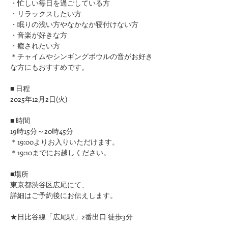
​・忙しい毎日を過ごしている方
・リラックスしたい方
・眠りの浅い方やなかなか寝付けない方
​・音楽が好きな方
​・癒されたい方
＊チャイムやシンギングボウルの音がお好き
な方にもおすすめです。
■ 日程
2025年12月2日(火)
■ 時間
19時15分～20時45分
＊19:00よりお入りいただけます。
＊19:10までにお越しください。
■場所
東京都渋谷区広尾にて、
詳細はご予約後にお伝えします。
★日比谷線「広尾駅」2番出口 徒歩3分