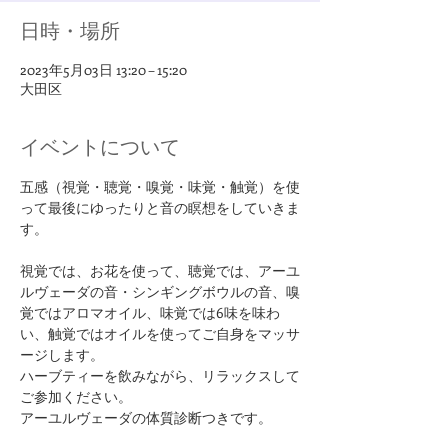
日時・場所
2023年5月03日 13:20 – 15:20
大田区
イベントについて
五感（視覚・聴覚・嗅覚・味覚・触覚）を使
って最後にゆったりと音の瞑想をしていきま
す。
視覚では、お花を使って、聴覚では、アーユ
ルヴェーダの音・シンギングボウルの音、嗅
覚ではアロマオイル、味覚では6味を味わ
い、触覚ではオイルを使ってご自身をマッサ
ージします。
ハーブティーを飲みながら、リラックスして
ご参加ください。
アーユルヴェーダの体質診断つきです。