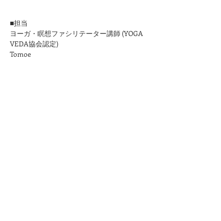
■担当
ヨーガ・瞑想ファシリテーター講師 (YOGA 
VEDA協会認定)
Tomoe
■お問合せ
Mail:kuurankukka.veda@gmail.com
＊ご予約確認メールはこちらのメールアドレ
スからお送りいたします。
kuurankukka.veda@gmail.com
＊3日たってもこちらからのメールが届かな
い場合は、迷惑メール設定をご確認くださ
い。
＊メールアドレスは誤りのないように十分ご
注意ください。
★プライバシーポリシーは
こちら
から
このページをシェア