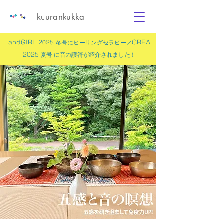
kuurankukka
andGIRL 2025
CREA
冬号にヒーリングセラピー／
2025
夏号 に
音の護符
が紹介されました！