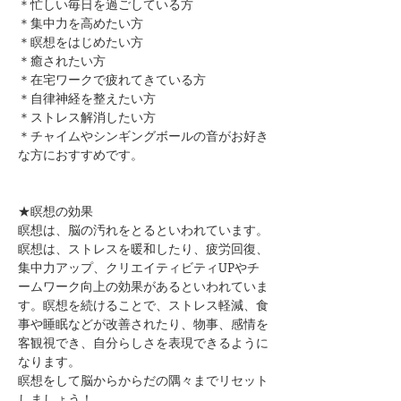
＊忙しい毎日を過ごしている方
＊集中力を高めたい方
＊瞑想をはじめたい方​
​＊癒されたい方
＊在宅ワークで疲れてきている方
＊自律神経を整えたい方
​＊ストレス解消したい方
＊チャイムやシンギングボールの音がお好き
な方におすすめです。
★瞑想の効果
瞑想は、脳の汚れをとるといわれています。
瞑想は、ストレスを暖和したり、疲労回復、
集中力アップ、クリエイティビティUPやチ
ームワーク向上の効果があるといわれていま
す。瞑想を続けることで、ストレス軽減、食
事や睡眠などが改善されたり、物事、感情を
客観視でき、自分らしさを表現できるように
なります。
瞑想をして脳からからだの隅々までリセット
しましょう！