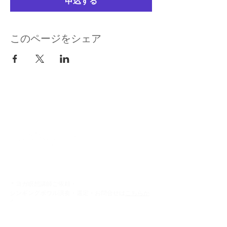
申込する
このページをシェア
kuurankukka
＊ヨガ瞑想講師ご依頼・
シンギングボウル演奏・選定・お問合せは
こちらか
ら