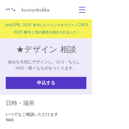
kuurankukka
andGIRL 2025
CREA
冬号にヒーリングセラピー／
2025
夏号 に
音の護符
が紹介されました！
★デザイン 相談
余白を大切にデザインし、ロゴ・ちらし・
WEB・様々なものをつくります。
申込する
日時・場所
いつでもご相談いただけます
Web