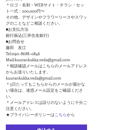
＊ロゴ・名刺・WEBサイト・チラシ・セッ
ト一式：200,000円〜
その他、デザインやフラワーリースやスワッ
グのことなどご相談ください。
■お支払方法
銀行振込(三井住友銀行)
■お問合せ
藤田　友江
Tel:090−8688−0846
Mail:kuurankukka.veda@gmail.com
＊相談確認メールはこちらのメールアドレス
からお送りいたします。
kuurankukka.veda@gmail.com
＊3日たってもこちらからのメールが届かな
い場合は、迷惑メール設定をご確認くださ
い。
＊メールアドレスは誤りのないように十分ご
注意ください。
★プライバシーポリシーは
こちら
から