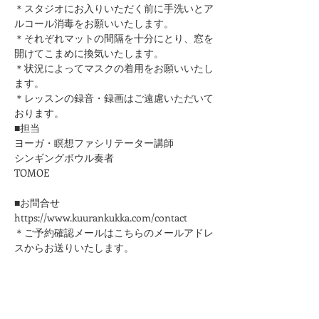
＊スタジオにお入りいただく前に手洗いとア
ルコール消毒をお願いいたします。
​＊それぞれマットの間隔を十分にとり、窓を
開けてこまめに換気いたします。
＊状況によってマスクの着用をお願いいたし
ます。
＊レッスンの録音・録画はご遠慮いただいて
おります。
■担当
ヨーガ・瞑想ファシリテーター講師
シンギングボウル奏者
​TOMOE
■お問合せ
https://www.kuurankukka.com/contact
＊ご予約確認メールはこちらのメールアドレ
スからお送りいたします。
kuurankukka.veda@gmail.com
＊3日たってもこちらからのメールが届かな
い場合は、迷惑メール設定をご確認くださ
い。