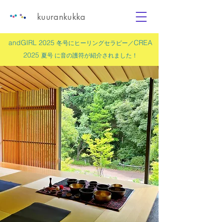
kuurankukka
andGIRL 2025
CREA
冬号にヒーリングセラピー／
2025
夏号 に
音の護符
が紹介されました！