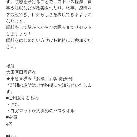
す。瞑想を続けることで、ストレス軽減、食
事や睡眠などが改善されたり、物事、感情を
客観視でき、自分らしさを表現できるように
なります。
瞑想をして脳からからだの隅々までリセット
しましょう！
瞑想をはじめたい方ぜひお気軽にご参加くだ
さい。
場所
大田区田園調布
★東急東横線「多摩川」駅 徒歩1分
​＊詳細の場所はご予約後にお知らせいたしま
す。
■ご用意するもの
・お水
・ヨガマットか大きめのバスタオル
■定員
4名
■料金