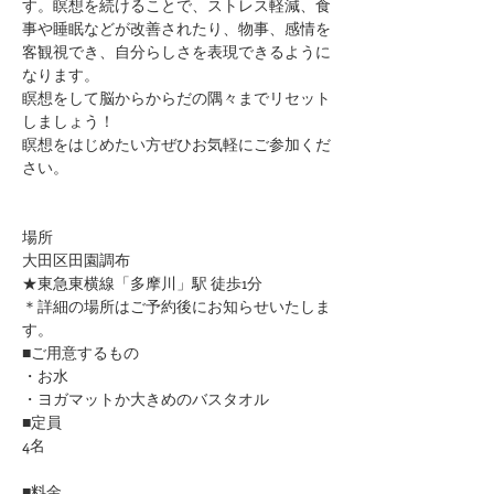
す。瞑想を続けることで、ストレス軽減、食
事や睡眠などが改善されたり、物事、感情を
客観視でき、自分らしさを表現できるように
なります。
瞑想をして脳からからだの隅々までリセット
しましょう！
瞑想をはじめたい方ぜひお気軽にご参加くだ
さい。
場所
大田区田園調布
★東急東横線「多摩川」駅 徒歩1分
​＊詳細の場所はご予約後にお知らせいたしま
す。
■ご用意するもの
・お水
・ヨガマットか大きめのバスタオル
■定員
4名
■料金