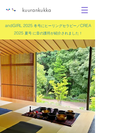
kuurankukka
andGIRL 2025
CREA
冬号にヒーリングセラピー／
2025
夏号 に
音の護符
が紹介されました！