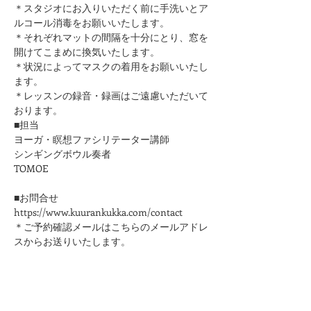
＊スタジオにお入りいただく前に手洗いとア
ルコール消毒をお願いいたします。
​＊それぞれマットの間隔を十分にとり、窓を
開けてこまめに換気いたします。
＊状況によってマスクの着用をお願いいたし
ます。
＊レッスンの録音・録画はご遠慮いただいて
おります。
■担当
ヨーガ・瞑想ファシリテーター講師
シンギングボウル奏者
​TOMOE
■お問合せ
https://www.kuurankukka.com/contact
＊ご予約確認メールはこちらのメールアドレ
スからお送りいたします。
kuurankukka.veda@gmail.com
＊3日たってもこちらからのメールが届かな
い場合は、迷惑メール設定をご確認くださ
い。