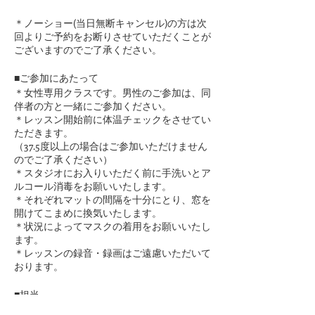
＊ノーショー(当日無断キャンセル)の方は次
回よりご予約をお断りさせていただくことが
ございますのでご了承ください。
■ご参加にあたって
＊女性専用クラスです。男性のご参加は、同
伴者の方と一緒にご参加ください。
＊レッスン開始前に体温チェックをさせてい
ただきます。
（37.5度以上の場合はご参加いただけません
のでご了承ください）
＊スタジオにお入りいただく前に手洗いとア
ルコール消毒をお願いいたします。
​＊それぞれマットの間隔を十分にとり、窓を
開けてこまめに換気いたします。
＊状況によってマスクの着用をお願いいたし
ます。
＊レッスンの録音・録画はご遠慮いただいて
おります。
■担当
ヨーガ・瞑想ファシリテーター講師