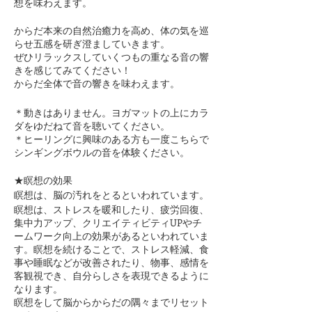
想を味わえます。
からだ本来の自然治癒力を高め、体の気を巡
らせ五感を研ぎ澄ましていきます。
ぜひリラックスしていくつもの重なる音の響
きを感じてみてください！
からだ全体で音の響きを味わえます。
＊動きはありません。ヨガマットの上にカラ
ダをゆだねて音を聴いてください。
＊ヒーリングに興味のある方も一度こちらで
シンギングボウルの音を体験ください。
★瞑想の効果
瞑想は、脳の汚れをとるといわれています。
瞑想は、ストレスを暖和したり、疲労回復、
集中力アップ、クリエイティビティUPやチ
ームワーク向上の効果があるといわれていま
す。瞑想を続けることで、ストレス軽減、食
事や睡眠などが改善されたり、物事、感情を
客観視でき、自分らしさを表現できるように
なります。
瞑想をして脳からからだの隅々までリセット