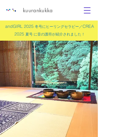
kuurankukka
andGIRL 2025
CREA
冬号にヒーリングセラピー／
2025
夏号 に
音の護符
が紹介されました！