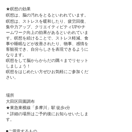
★瞑想の効果
瞑想は、脳の汚れをとるといわれています。
瞑想は、ストレスを暖和したり、疲労回復、
集中力アップ、クリエイティビティUPやチ
ームワーク向上の効果があるといわれていま
す。瞑想を続けることで、ストレス軽減、食
事や睡眠などが改善されたり、物事、感情を
客観視でき、自分らしさを表現できるように
なります。
瞑想をして脳からからだの隅々までリセット
しましょう！
瞑想をはじめたい方ぜひお気軽にご参加くだ
さい。
場所
大田区田園調布
★東急東横線「多摩川」駅 徒歩1分
​＊詳細の場所はご予約後にお知らせいたしま
す。
■ご用意するもの