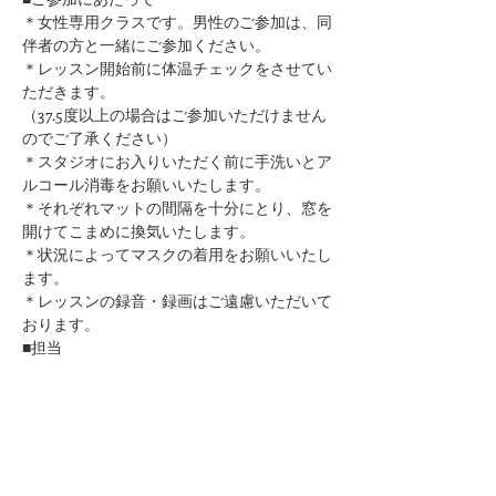
＊女性専用クラスです。男性のご参加は、同
伴者の方と一緒にご参加ください。
＊レッスン開始前に体温チェックをさせてい
ただきます。
（37.5度以上の場合はご参加いただけません
のでご了承ください）
＊スタジオにお入りいただく前に手洗いとア
ルコール消毒をお願いいたします。
​＊それぞれマットの間隔を十分にとり、窓を
開けてこまめに換気いたします。
＊状況によってマスクの着用をお願いいたし
ます。
＊レッスンの録音・録画はご遠慮いただいて
おります。
■担当
ヨーガ・瞑想ファシリテーター講師
シンギングボウル奏者
​TOMOE
■お問合せ
https://www.kuurankukka.com/contact