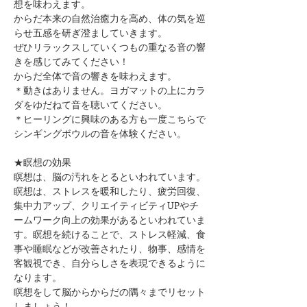
想を味わえます。
からだ本来の自然治癒力を高め、体の気を巡
らせ五感を研ぎ澄ましていきます。
ぜひリラックスしていくつもの重なる音の響
きを感じてみてください！
からだ全体で音の響きを味わえます。
＊動きはありません。ヨガマットの上にカラ
ダをゆだねて音を聴いてください。
＊ヒーリングに興味のある方も一度こちらで
シンギングボウルの音を体験ください。
★瞑想の効果
瞑想は、脳の汚れをとるといわれています。
瞑想は、ストレスを暖和したり、疲労回復、
集中力アップ、クリエイティビティUPやチ
ームワーク向上の効果があるといわれていま
す。瞑想を続けることで、ストレス軽減、食
事や睡眠などが改善されたり、物事、感情を
客観視でき、自分らしさを表現できるように
なります。
瞑想をして脳からからだの隅々までリセット
しましょう！