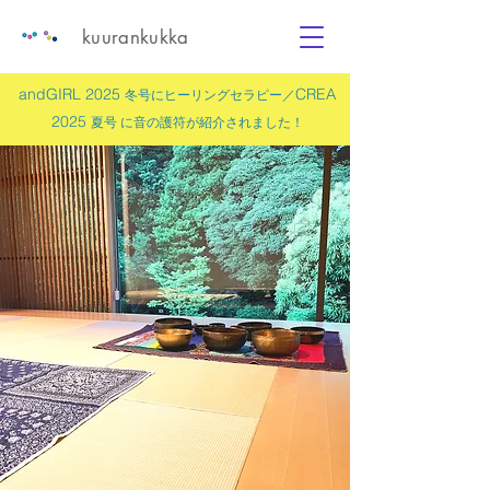
kuurankukka
andGIRL 2025
CREA
冬号にヒーリングセラピー／
2025
夏号 に
音の護符
が紹介されました！