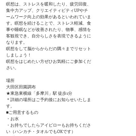
瞑想は、ストレスを暖和したり、疲労回復、
集中力アップ、クリエイティビティUPやチ
ームワーク向上の効果があるといわれていま
す。瞑想を続けることで、ストレス軽減、食
事や睡眠などが改善されたり、物事、感情を
客観視でき、自分らしさを表現できるように
なります。
瞑想をして脳からからだの隅々までリセット
しましょう！
瞑想をはじめたい方ぜひお気軽にご参加くだ
さい。
場所
大田区田園調布
★東急東横線「多摩川」駅 徒歩1分
​＊詳細の場所はご予約後にお知らせいたしま
す。
■ご用意するもの
・お水
・お持ちでしたらアイピローもお持ちくださ
い（ハンカチ・タオルでもOKです）