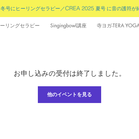
5
CREA 2025
冬号にヒーリングセラピー／
夏号 に
音の護符
が
ーリングセラピー
Singingbowl講座
寺ヨガ-TERA YOG
お申し込みの受付は終了しました。
他のイベントを見る