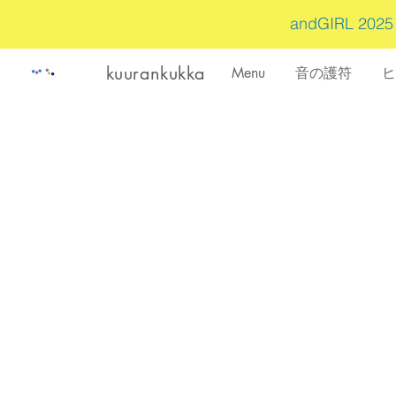
andGIRL 202
kuurankukka
Menu
音の護符
ヒ