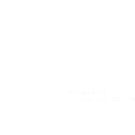
kuurankukka
＊ヨガ瞑想講師ご依頼・
シンギングボウル演奏・選定・お問