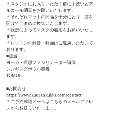
＊スタジオにお入りいただく前に手洗いとア
ルコール消毒をお願いいたします。
​＊それぞれマットの間隔を十分にとり、窓を
開けてこまめに換気いたします。
＊状況によってマスクの着用をお願いいたし
ます。
＊レッスンの録音・録画はご遠慮いただいて
おります。
■担当
ヨーガ・瞑想ファシリテーター講師
シンギングボウル奏者
​TOMOE
■お問合せ
https://www.kuurankukka.com/contact
＊ご予約確認メールはこちらのメールアドレ
スからお送りいたします。
kuurankukka.veda@gmail.com
＊3日たってもこちらからのメールが届かな
い場合は、迷惑メール設定をご確認くださ
い。