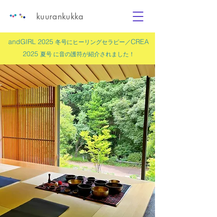
kuurankukka
andGIRL 2025
CREA
冬号にヒーリングセラピー／
2025
夏号 に
音の護符
が紹介されました！