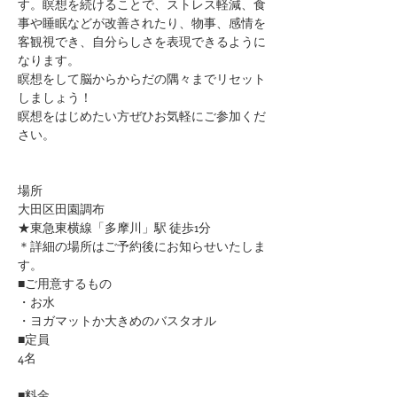
す。瞑想を続けることで、ストレス軽減、食
事や睡眠などが改善されたり、物事、感情を
客観視でき、自分らしさを表現できるように
なります。
瞑想をして脳からからだの隅々までリセット
しましょう！
瞑想をはじめたい方ぜひお気軽にご参加くだ
さい。
場所
大田区田園調布
★東急東横線「多摩川」駅 徒歩1分
​＊詳細の場所はご予約後にお知らせいたしま
す。
■ご用意するもの
・お水
・ヨガマットか大きめのバスタオル
■定員
4名
■料金