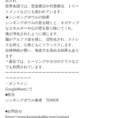
目され、
世界各国では、音楽療法や代替療法、トリー
トメントなどにも使われています。
★シンギングボウルの効果
シンギングボウルの音を聴くと、ネガティブ
なエネルギーや心の壁を取り除いてくれ、
魂が浄化されたように感じます。
脳がアルファ波を感じ、活性化され、ストレ
スを抑え、心身ともにリラックスします。
自律神経が整い、免疫力を高める効果もあり
ます。
＊最近では、ヒーリングやヨガのクラスなど
でも利用されています。
ーーーーーーーーーーーーーーーーーーーー
ーーーーーーー
・オンライン
GoogleMeetにて
■担当
シンギングボウル奏者　​TOMOE
■お問合せ
https://www.kuurankukka.com/contact