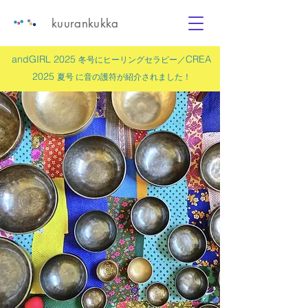
kuurankukka
andGIRL 2025
CREA
冬号にヒーリングセラピー／
2025
夏号 に
音の護符
が紹介されました！