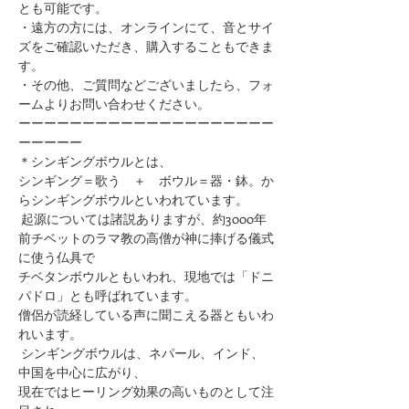
とも可能です。
・遠方の方には、オンラインにて、音とサイ
ズをご確認いただき、購入することもできま
す。
・その他、ご質問などございましたら、フォ
ームよりお問い合わせください。
ーーーーーーーーーーーーーーーーーーーー
ーーーーー
＊シンギングボウルとは、
シンギング＝歌う　＋　ボウル＝器・鉢。か
らシンギングボウルといわれています。
 起源については諸説ありますが、約3000年
前チベットのラマ教の高僧が神に捧げる儀式
に使う仏具で
チベタンボウルともいわれ、現地では「ドニ
パドロ」とも呼ばれています。
僧侶が読経している声に聞こえる器ともいわ
れいます。
 シンギングボウルは、ネパール、インド、
中国を中心に広がり、
現在ではヒーリング効果の高いものとして注