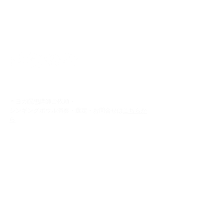
kuurankukka
＊ヨガ瞑想講師ご依頼・
シンギングボウル演奏・選定・お問合せは
こちらか
ら
Home
音の護符
​TERAYOGA 広尾
ヒーリングセラピー
​TERAYOGA 金龍寺
音の瞑想 個人
​TERAYOGA 善徳寺
シンギングボウル