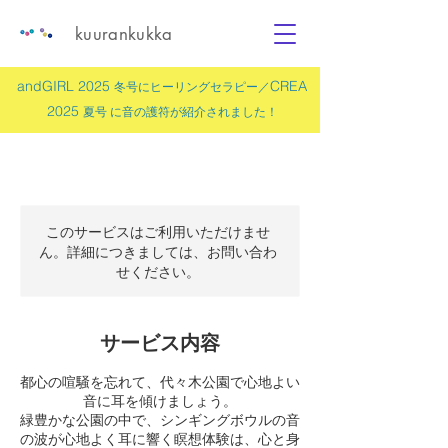
kuurankukka
andGIRL 2025
CREA
冬号にヒーリングセラピー／
2025
夏号 に
音の護符
が紹介されました！
このサービスはご利用いただけませ
ん。詳細につきましては、お問い合わ
せください。
サービス内容
都心の喧騒を忘れて、代々木公園で心地よい
音に耳を傾けましょう。
緑豊かな公園の中で、シンギングボウルの音
の波が心地よく耳に響く瞑想体験は、心と身