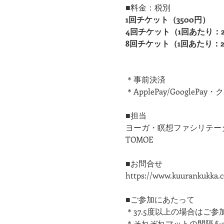
■料金：税別
1回チケット（3500円）
4回チケット（1回あたり：280
8回チケット（1回あたり：26
＊事前決済
＊ApplePay/Goog
■担当
ヨーガ・瞑想ファシリテー
TOMOE
■お問合せ
https://www.kuurankukka.
■ご参加にあたって
＊37.5度以上の場合はご
​＊それぞれマットの間隔