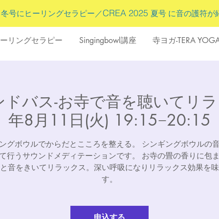
5
CREA 2025
冬号にヒーリングセラピー／
夏号 に
音の護符
が
ーリングセラピー
Singingbowl講座
寺ヨガ-TERA YOG
ンドバス-お寺で音を聴いてリラック
年8月11日(火) 19:15−20:15
ングボウルでからだとこころを整える。 シンギングボウルの
て行うサウンドメディテーションです。 お寺の畳の香りに包
と音をきいてリラックス。深い呼吸になりリラックス効果を味
す。
申込する