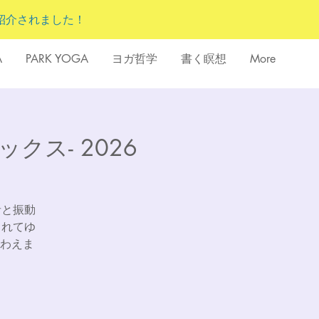
紹介されました！
A
PARK YOGA
ヨガ哲学
書く瞑想
More
ス- 2026
音と振動
まれてゆ
わえま