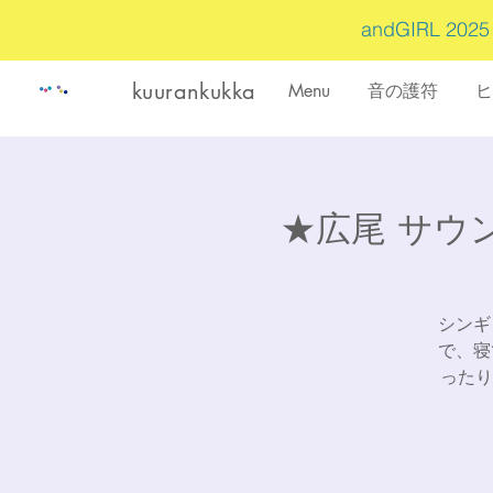
andGIRL 202
kuurankukka
Menu
音の護符
ヒ
★広尾 サウ
シンギ
で、寝
ったり