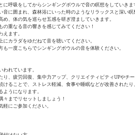
とに呼吸をしてからシンギングボウルで音の瞑想をしていきま
い音に囲まれ、森林浴にいった時のようなリラックスと深い瞑
高め、体の気を巡らせ五感を研ぎ澄ましていきます。
もの重なる音の響きを感じてみてください！
わえます。
上にカラダをゆだねて音を聴いてください。
方も一度こちらでシンギングボウルの音を体験ください。
いわれています。
たり、疲労回復、集中力アップ、クリエイティビティUPやチ
続けることで、ストレス軽減、食事や睡眠などが改善されたり
るようになります。
隅々までリセットしましょう！
気軽にご参加ください。
寝付けない方