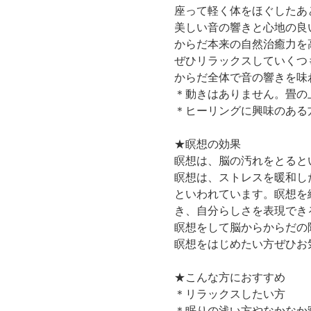
座って軽く体をほぐしたあ
美しい音の響きと心地の良
からだ本来の自然治癒力を
ぜひリラックスしていくつ
からだ全体で音の響きを味
＊動きはありません。畳の
＊ヒーリングに興味のある
★瞑想の効果
瞑想は、脳の汚れをとると
瞑想は、ストレスを暖和し
といわれています。瞑想を
き、自分らしさを表現でき
瞑想をして脳からからだの
瞑想をはじめたい方ぜひお
★こんな方におすすめ
＊リラックスしたい方
＊眠りの浅い方やなかなか